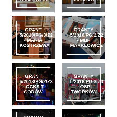
GRANT
GRANTY
5/2018/PG/3/Z2
5/2018/PG/2/Z2
- MARIA
- MBP
KOSTRZEWA
MARKLOWICE
GRANT
GRANTY
5/2018/PG/2/Z3
5/2018/PG/3/Z3
- GCKSIT
- OSP
GODÓW
TWORKÓW