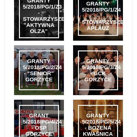
GRANTY
GRANTY
5/2018/PG/1/Z3
5/2018/PG/1/Z4
-
-
STOWARZYSZENIE
STOWARZYSZENIE
"AKTYWNA
APLAUZ
OLZA"
GRANTY
GRANTY
5/2018/PG/2/Z4
5/2018/PG/3/Z4
- "SENIOR"
- GCK
GORZYCE
GORZYCE
GRANT
GRANTY
5/2018/PG/4/Z4
5/2018/PG/5/Z4
- OSP
- BOŻENA
GORZYCE
KWAŚNICA