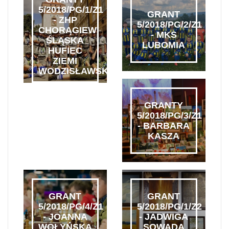
5/2018/PG/1/Z1
GRANT
- ZHP
5/2018/PG/2/Z1
CHORĄGIEW
- MKS
ŚLĄSKA
LUBOMIA
HUFIEC
ZIEMI
WODZISŁAWSKIEJ
GRANTY
5/2018/PG/3/Z1
- BARBARA
KASZA
GRANT
GRANT
5/2018/PG/4/Z1
5/2018/PG/1/Z2
- JOANNA
- JADWIGA
WOŁYŃSKA
SOWADA