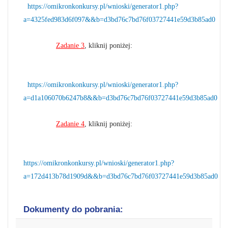
https://omikronkonkursy.pl/wnioski/generator1.php?
a=4325fed983d6f097&&b=d3bd76c7bd76f03727441e59d3b85ad0
Zadanie 3
, kliknij poniżej:
https://omikronkonkursy.pl/wnioski/generator1.php?
a=d1a106070b6247b8&&b=d3bd76c7bd76f03727441e59d3b85ad0
Zadanie 4
, kliknij poniżej:
https://omikronkonkursy.pl/wnioski/generator1.php?
a=172d413b78d1909d&&b=d3bd76c7bd76f03727441e59d3b85ad0
Dokumenty do pobrania: