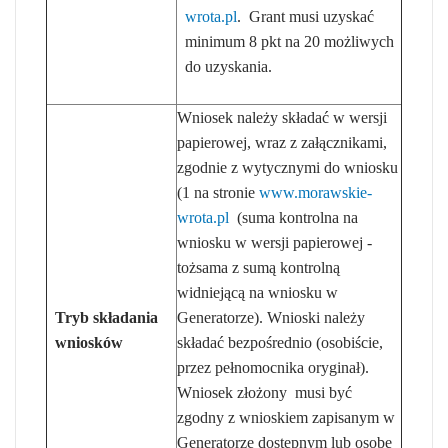
wrota.pl
. Grant musi uzyskać
minimum 8 pkt na 20 możliwych
do uzyskania.
Wniosek należy składać w wersji
papierowej, wraz z załącznikami,
zgodnie z wytycznymi do wniosku
(1 na stronie
www.morawskie-
wrota.pl
(suma kontrolna na
wniosku w wersji papierowej -
tożsama z sumą kontrolną
widniejącą na wniosku w
Tryb składania
Generatorze). Wnioski należy
wniosków
składać bezpośrednio (osobiście,
przez pełnomocnika oryginał).
Wniosek złożony musi być
zgodny z wnioskiem zapisanym w
Generatorze dostępnym lub osobę