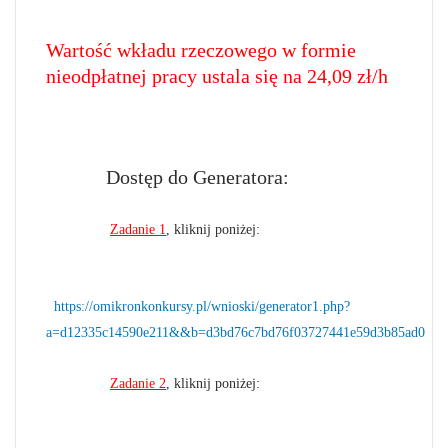
Wartość wkładu rzeczowego w formie
nieodpłatnej pracy ustala się na 24,09 zł/h
Dostęp do Generatora:
Zadanie 1
, kliknij poniżej:
https://omikronkonkursy.pl/wnioski/generator1.php?
a=d12335c14590e211&&b=d3bd76c7bd76f03727441e59d3b85ad0
Zadanie 2
, kliknij poniżej: