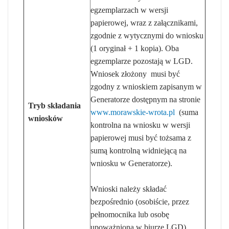
egzemplarzach w wersji
papierowej, wraz z załącznikami,
zgodnie z wytycznymi do wniosku
(1 oryginał + 1 kopia). Oba
egzemplarze pozostają w LGD.
Wniosek złożony musi być
zgodny z wnioskiem zapisanym w
Generatorze dostępnym na stronie
Tryb składania
www.morawskie-wrota.pl
(suma
wniosków
kontrolna na wniosku w wersji
papierowej musi być tożsama z
sumą kontrolną widniejącą na
wniosku w Generatorze).
Wnioski należy składać
bezpośrednio (osobiście, przez
pełnomocnika lub osobę
upoważnioną w biurze LGD).