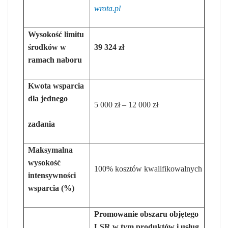
wrota.pl
Wysokość limitu
środków w
39 324 zł
ramach naboru
Kwota wsparcia
dla jednego
5 000 zł – 12 000 zł
zadania
Maksymalna
wysokość
100% kosztów kwalifikowalnych
intensywności
wsparcia (%)
Promowanie obszaru objętego
LSR w tym produktów i usług