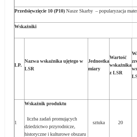
Przedsięwzięcie 10 (P10)
Nasze Skarby – popularyzacja mater
Wskaźniki
Wa
Wartość
Nazwa wskaźnika ujętego w
Jednostka
zr
LP.
wskaźnika
LSR
miary
ws
z LSR
L
Wskaźnik produktu
liczba zadań promujących
1
sztuka
20
dziedzictwo przyrodnicze,
historyczne i kulturowe obszaru