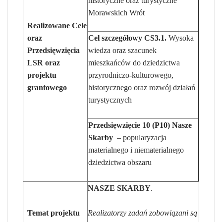
historyczne oraz turystyczne
Morawskich Wrót
Realizowane Cele
oraz
Cel szczegółowy
CS3.1.
Wysoka
Przedsięwzięcia
wiedza oraz szacunek
LSR oraz
mieszkańców do dziedzictwa
projektu
przyrodniczo-kulturowego,
grantowego
historycznego oraz rozwój działań
turystycznych
Przedsięwzięcie 10 (P10) Nasze
Skarby
– popularyzacja
materialnego i niematerialnego
dziedzictwa obszaru
NASZE SKARBY
.
Temat projektu
Realizatorzy zadań zobowiązani są