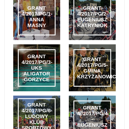
GRANT
GRANT
4/2017/PG/1-
4/2017/PG/2-
ANNA
EUGENIUSZ
MASNY
KATRYNIOK
GRANT
GRANT
4/2017/PG/3-
4/2017/PG/5-
UKS
GMINA
ALIGATOR
KRZYŻANOWICE
GORZYCE
GRANT
GRANT
4/2017/PG/6-
4//2017/PG/4
LUDOWY
-
KLUB
EUGENIUSZ
SPORTOWY