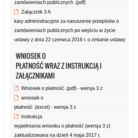
zamówieniach publicznych .(pdf)
(Rozmiar: 0.53 MB, Format: pdf)
Załącznik 3 A
kary administracyjne za naruszenie przepisów o
zamówieniach publicznych po wejściu w życie
ustawy z dnia 22 czerwca 2016 r. o zmianie ustawy
(Rozmiar: 0.58 MB, Format: pdf)
WNIOSEK O
PŁATNOŚĆ WRAZ Z INSTRUKCJĄ I
ZAŁĄCZNIKAMI
Wniosek o płatność .(pdf) - wersja 3 z
(Rozmiar: 0.52 MB, Format: pdf)
wniosek o
płatność .(excel) - wersja 3 z
(Rozmiar: 0.13 MB, Format: xlsx)
Instrukcja
wypełniania wniosku o płatność (wersja 3 z)
zaktualizowana na dzień 4 maja 2017 r.