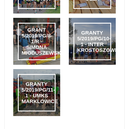
GRANT
GRANTY
5/2019/PG/8-
5/2019/PG/10-
1/R -
1 - INTER
SIMONA
KROSTOSZOWICE
MIODUSZEWSKA
GRANTY
5/2019/PG/11-
1 - UMKS
MARKLOWICE