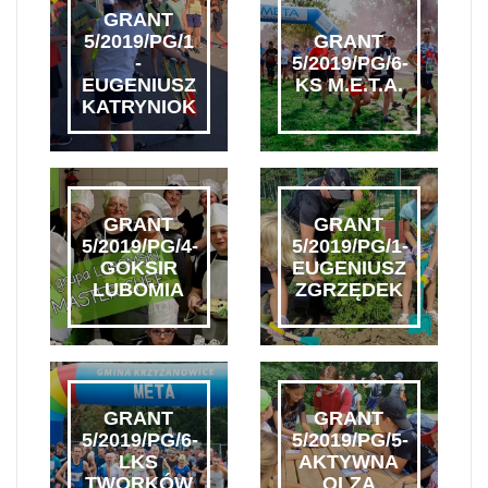
GRANT
5/2019/PG/1
GRANT
-
5/2019/PG/6-
EUGENIUSZ
KS M.E.T.A.
KATRYNIOK
GRANT
GRANT
5/2019/PG/4-
5/2019/PG/1-
GOKSIR
EUGENIUSZ
LUBOMIA
ZGRZĘDEK
GRANT
GRANT
5/2019/PG/6-
5/2019/PG/5-
LKS
AKTYWNA
TWORKÓW
OLZA